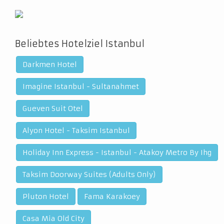
Beliebtes Hotelziel Istanbul
Darkmen Hotel
Imagine Istanbul - Sultanahmet
Gueven Suit Otel
Alyon Hotel - Taksim Istanbul
Holiday Inn Express - Istanbul - Atakoy Metro By Ihg
Taksim Doorway Suites (Adults Only)
Pluton Hotel
Fama Karakoey
Casa Mia Old City