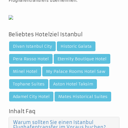
Flughafentransfers übernehmen.
Beliebtes Hotelziel Istanbul
Divan Istanbul City
Historic Galata
Pera Rasso Hotel
Eternity Boutique Hotel
Minel Hotel
My Palace Rooms Hotel Saw
Tophane Suites
Aston Hotel Taksim
Adamel City Hotel
Mates Historical Suites
Inhalt Faq
Warum sollten Sie einen Istanbul
Flughafentransfer im Voraus buchen?