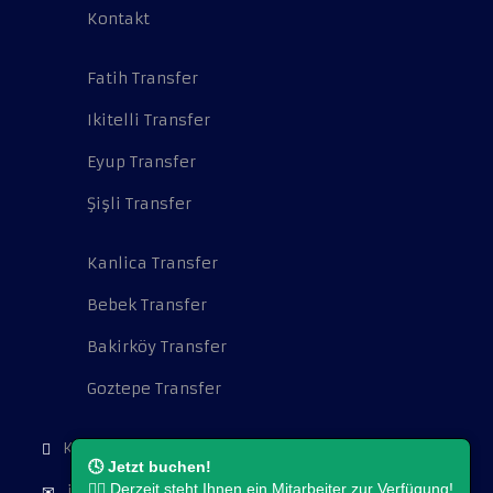
Kontakt
Fatih Transfer
Ikitelli Transfer
Eyup Transfer
Şişli Transfer
Kanlica Transfer
Bebek Transfer
Bakirköy Transfer
Goztepe Transfer
Kocatepe Mah. Cambazoğlu Sok. No:16.
🕓 Jetzt buchen!
👨‍⚖️ Derzeit steht Ihnen ein Mitarbeiter zur Verfügung!
info@flughafentransferistanbul.de