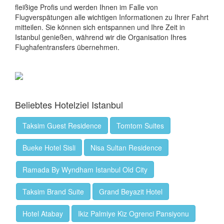
fleißige Profis und werden Ihnen im Falle von
Flugverspätungen alle wichtigen Informationen zu Ihrer Fahrt
mitteilen. Sie können sich entspannen und Ihre Zeit in
Istanbul genießen, während wir die Organisation Ihres
Flughafentransfers übernehmen.
Beliebtes Hotelziel Istanbul
Taksim Guest Residence
Tomtom Suites
Bueke Hotel Sisli
Nisa Sultan Residence
Ramada By Wyndham Istanbul Old City
Taksim Brand Suite
Grand Beyazit Hotel
Hotel Atabay
Ikiz Palmiye Kiz Ogrenci Pansiyonu