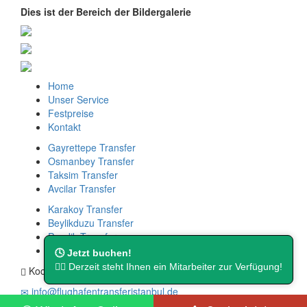
Dies ist der Bereich der Bildergalerie
Home
Unser Service
Festpreise
Kontakt
Gayrettepe Transfer
Osmanbey Transfer
Taksim Transfer
Avcilar Transfer
Karakoy Transfer
Beylikduzu Transfer
Pendik Transfer
Goztepe Transfer
🕓 Jetzt buchen!
👨‍⚖️ Derzeit steht Ihnen ein Mitarbeiter zur Verfügung!
Kocatepe Mah. Cambazoğlu Sok. No:16.
info@flughafentransferistanbul.de