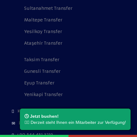
Sultanahmet Transfer
Maltepe Transfer
Yesilkoy Transfer
Ataşehir Transfer
Taksim Transfer
Gunesli Transfer
Eyup Transfer
Yenikapi Transfer
Kocatepe Mah. Cambazoğlu Sok. No:16.
🕓 Jetzt buchen!
👨‍⚖️ Derzeit steht Ihnen ein Mitarbeiter zur Verfügung!
info@flughafentransferistanbul.de
+90 544 451 3219