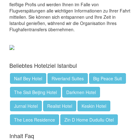
fleißige Profis und werden Ihnen im Falle von
Flugverspätungen alle wichtigen Informationen zu Ihrer Fahrt
mitteilen. Sie können sich entspannen und Ihre Zeit in
Istanbul genießen, während wir die Organisation Ihres
Flughafentransfers übernehmen.
Beliebtes Hotelziel Istanbul
Naif Bey Hotel
Riverland Suites
Big Peace Suit
The Sisli Beijing Hotel
Darkmen Hotel
Jurnal Hotel
Realist Hotel
Keskin Hotel
The Leos Residence
Zin D Home Dudullu Otel
Inhalt Faq