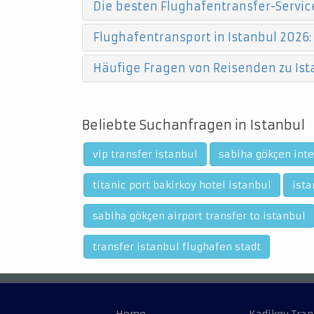
Die besten Flughafentransfer-Service
Flughafentransport in Istanbul 2026:
Häufige Fragen von Reisenden zu Ist
Beliebte Suchanfragen in Istanbul
vip transfer istanbul
sabiha gökçen inte
titanic port bakirkoy hotel istanbul
ista
sabiha gökçen airport transfer to istanbul
transfer istanbul flughafen stadt