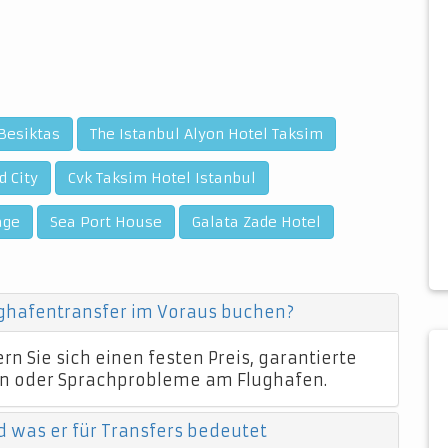
Besiktas
The Istanbul Alyon Hotel Taksim
d City
Cvk Taksim Hotel Istanbul
age
Sea Port House
Galata Zade Hotel
ughafentransfer im Voraus buchen?
n Sie sich einen festen Preis, garantierte
n oder Sprachprobleme am Flughafen.
d was er für Transfers bedeutet