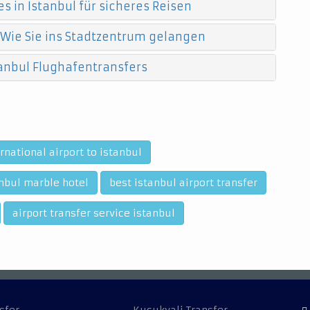
s in Istanbul für sicheres Reisen
 Wie Sie ins Stadtzentrum gelangen
anbul Flughafentransfers
rnational airport to istanbul
nbul marble hotel
best istanbul airport transfer
airport transfer service istanbul