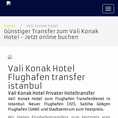
Tog
navi
Home
/
Vali Konak Hotel
Günstiger Transfer zum Vali Konak
Hotel - Jetzt online buchen
Vali Konak Hotel
Flughafen transfer
istanbul
Vali Konak Hotel Privater Hoteltransfer
Vali Konak Hotel zum Flughafen Transferdienst in
Istanbul: Neuer Flughafen (IST), Sabiha Gökçen
Flughafen (SAW) und Stadtzentrum zum Festpreis.
Wir bieten Flughafentransfers zum Festpreis vom