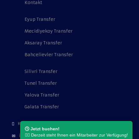
Kontakt
Eyup Transfer
Mecidiyekoy Transfer
Aksaray Transfer
Bahcelievler Transfer
Silivri Transfer
Tunel Transfer
Yalova Transfer
Galata Transfer
Kocatepe Mah. Cambazoğlu Sok. No:16.
🕓 Jetzt buchen!
👨‍⚖️ Derzeit steht Ihnen ein Mitarbeiter zur Verfügung!
info@flughafentransferistanbul.de