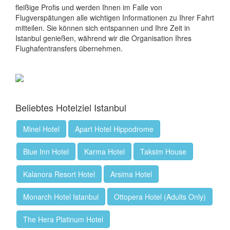
fleißige Profis und werden Ihnen im Falle von
Flugverspätungen alle wichtigen Informationen zu Ihrer Fahrt
mitteilen. Sie können sich entspannen und Ihre Zeit in
Istanbul genießen, während wir die Organisation Ihres
Flughafentransfers übernehmen.
Beliebtes Hotelziel Istanbul
Minel Hotel
Apart Hotel Hippodrome
Blue Inn Hotel
Karma Hotel
Taksim House
Kalanora Resort Hotel
Arsima Hotel
Monarch Hotel Istanbul
Ottopera Hotel (Adults Only)
The Hera Platinum Hotel