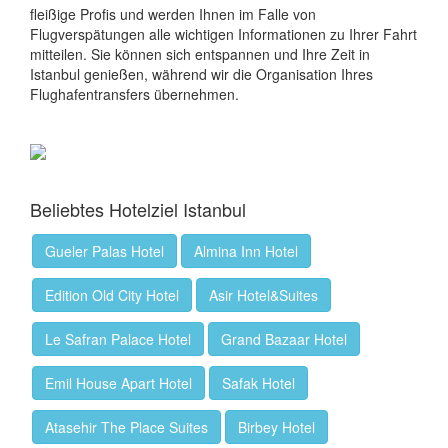
fleißige Profis und werden Ihnen im Falle von
Flugverspätungen alle wichtigen Informationen zu Ihrer Fahrt
mitteilen. Sie können sich entspannen und Ihre Zeit in
Istanbul genießen, während wir die Organisation Ihres
Flughafentransfers übernehmen.
Beliebtes Hotelziel Istanbul
Gueler Palas Hotel
Almina Inn Hotel
Edition Old City Hotel
Asir Hotel&Suites
Le Safran Palace Hotel
Grand Bazaar Hotel
Emil House Apart Hotel
Safak Hotel
Atasehir The Place Suites
Birbey Hotel