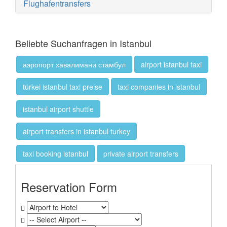
Flughafentransfers
Beliebte Suchanfragen in Istanbul
аэропорт хавалимани стамбул
airport istanbul taxi
türkei istanbul taxi preise
taxi companies in istanbul
istanbul airport shuttle
airport transfers in istanbul turkey
taxi booking istanbul
private airport transfers
Reservation Form