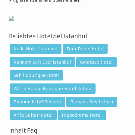
Flughafentransfers übernehmen.
Beliebtes Hotelziel Istanbul
Neda Hotel Istanbul
Four Doors Hotel
Random Suit Otel Istanbul
Galataco Hotel
Sahil Boutique Hotel
World House Boutique Hotel Galata
Diamondcity&Resorts
Ramada Beylikduzu
Arife Sultan Hotel
Hippodrome Hotel
Inhalt Faq