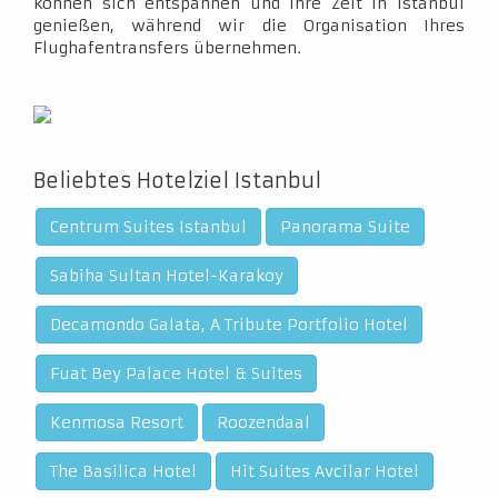
können sich entspannen und Ihre Zeit in Istanbul
genießen, während wir die Organisation Ihres
Flughafentransfers übernehmen.
Beliebtes Hotelziel Istanbul
Centrum Suites Istanbul
Panorama Suite
Sabiha Sultan Hotel-Karakoy
Decamondo Galata, A Tribute Portfolio Hotel
Fuat Bey Palace Hotel & Suites
Kenmosa Resort
Roozendaal
The Basilica Hotel
Hit Suites Avcilar Hotel