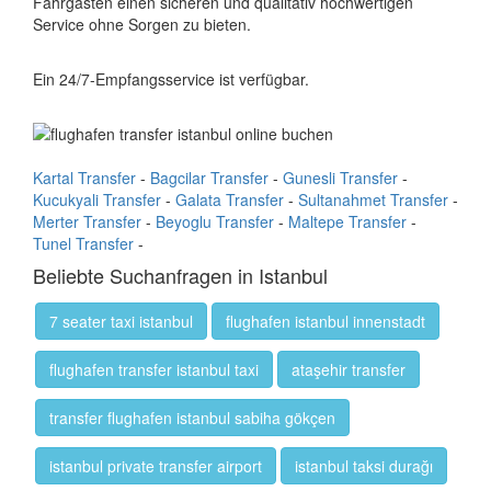
Fahrgästen einen sicheren und qualitativ hochwertigen
Service ohne Sorgen zu bieten.
Ein 24/7-Empfangsservice ist verfügbar.
Kartal Transfer
-
Bagcilar Transfer
-
Gunesli Transfer
-
Kucukyali Transfer
-
Galata Transfer
-
Sultanahmet Transfer
-
Merter Transfer
-
Beyoglu Transfer
-
Maltepe Transfer
-
Tunel Transfer
-
Beliebte Suchanfragen in Istanbul
7 seater taxi istanbul
flughafen istanbul innenstadt
flughafen transfer istanbul taxi
ataşehir transfer
transfer flughafen istanbul sabiha gökçen
istanbul private transfer airport
istanbul taksi durağı