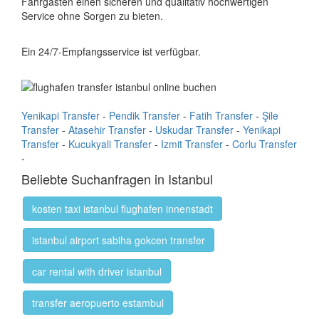
Fahrgästen einen sicheren und qualitativ hochwertigen
Service ohne Sorgen zu bieten.
Ein 24/7-Empfangsservice ist verfügbar.
Yenikapi Transfer
-
Pendik Transfer
-
Fatih Transfer
-
Şile
Transfer
-
Atasehir Transfer
-
Uskudar Transfer
-
Yenikapi
Transfer
-
Kucukyali Transfer
-
Izmit Transfer
-
Corlu Transfer
-
Beliebte Suchanfragen in Istanbul
kosten taxi istanbul flughafen innenstadt
istanbul airport sabiha gokcen transfer
car rental with driver istanbul
transfer aeropuerto estambul