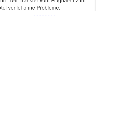
hrt. Der Transfer vom Flughafen zum
tel verlief ohne Probleme.
--------