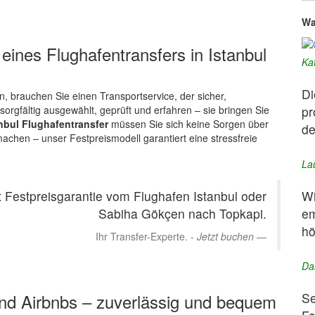
Wa
eines Flughafentransfers in Istanbul
Ka
Di
n, brauchen Sie einen Transportservice, der sicher,
pr
 sorgfältig ausgewählt, geprüft und erfahren – sie bringen Sie
nbul Flughafentransfer
müssen Sie sich keine Sorgen über
de
chen – unser Festpreismodell garantiert eine stressfreie
La
Wi
t Festpreisgarantie vom Flughafen Istanbul oder
em
Sabiha Gökçen nach Topkapi.
hö
Ihr Transfer-Experte. -
Jetzt buchen
Da
Se
und Airbnbs – zuverlässig und bequem