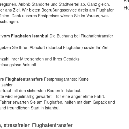
Fa
lregionen, Airbnb-Standorte und Stadtviertel ab. Ganz gleich,
Ho
er ans Ziel. Wir bieten Begrüßungsservice direkt am Flughafen
fühlen. Dank unseres Festpreises wissen Sie im Voraus, was
aschungen.
r vom Flughafen Istanbul
Die Buchung bei Flughafentransfer
eben Sie Ihren Abholort (Istanbul Flughafen) sowie Ihr Ziel
zahl Ihrer Mitreisenden und Ihres Gepäcks.
reibungslose Ankunft.
ere Flughafentransfers
Festpreisgarantie: Keine
 zahlen.
ertraut mit den sichersten Routen in Istanbul.
e wird regelmäßig gewartet – für eine angenehme Fahrt.
Fahrer erwarten Sie am Flughafen, helfen mit dem Gepäck und
nd freundlichen Start in Istanbul.
, stressfreien Flughafentransfer