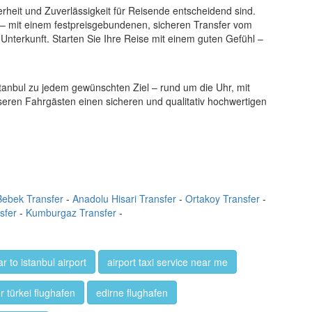
erheit und Zuverlässigkeit für Reisende entscheidend sind.
– mit einem festpreisgebundenen, sicheren Transfer vom
-Unterkunft. Starten Sie Ihre Reise mit einem guten Gefühl –
stanbul zu jedem gewünschten Ziel – rund um die Uhr, mit
nseren Fahrgästen einen sicheren und qualitativ hochwertigen
Bebek Transfer
-
Anadolu Hisari Transfer
-
Ortakoy Transfer
-
sfer
-
Kumburgaz Transfer
-
r to istanbul airport
airport taxi service near me
r türkei flughafen
edirne flughafen