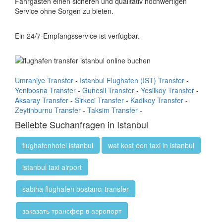
Fahrgästen einen sicheren und qualitativ hochwertigen
Service ohne Sorgen zu bieten.
Ein 24/7-Empfangsservice ist verfügbar.
Umraniye Transfer
-
Istanbul Flughafen (IST) Transfer
-
Yenibosna Transfer
-
Gunesli Transfer
-
Yesilkoy Transfer
-
Aksaray Transfer
-
Sirkeci Transfer
-
Kadikoy Transfer
-
Zeytinburnu Transfer
-
Taksim Transfer
-
Beliebte Suchanfragen in Istanbul
flughafenhotel istanbul
wat kost een taxi in istanbul
istanbul taxi airport
sabiha flughafen bostancı transfer
заказать трансфер в аэропорт