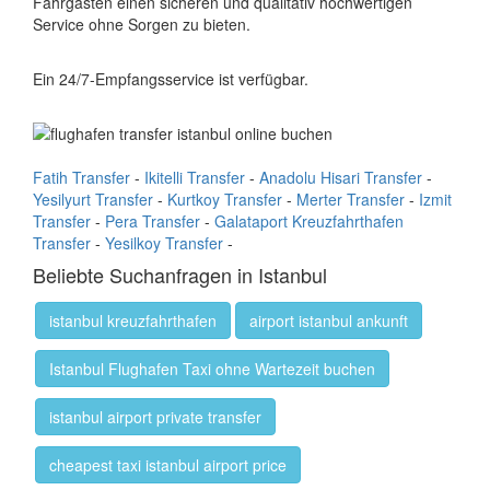
Fahrgästen einen sicheren und qualitativ hochwertigen
Service ohne Sorgen zu bieten.
Ein 24/7-Empfangsservice ist verfügbar.
Fatih Transfer
-
Ikitelli Transfer
-
Anadolu Hisari Transfer
-
Yesilyurt Transfer
-
Kurtkoy Transfer
-
Merter Transfer
-
Izmit
Transfer
-
Pera Transfer
-
Galataport Kreuzfahrthafen
Transfer
-
Yesilkoy Transfer
-
Beliebte Suchanfragen in Istanbul
istanbul kreuzfahrthafen
airport istanbul ankunft
Istanbul Flughafen Taxi ohne Wartezeit buchen
istanbul airport private transfer
cheapest taxi istanbul airport price