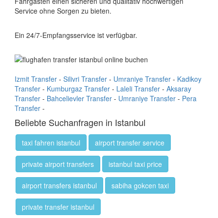
Fahrgästen einen sicheren und qualitativ hochwertigen
Service ohne Sorgen zu bieten.
Ein 24/7-Empfangsservice ist verfügbar.
Izmit Transfer
-
Silivri Transfer
-
Umraniye Transfer
-
Kadikoy
Transfer
-
Kumburgaz Transfer
-
Laleli Transfer
-
Aksaray
Transfer
-
Bahcelievler Transfer
-
Umraniye Transfer
-
Pera
Transfer
-
Beliebte Suchanfragen in Istanbul
taxi fahren istanbul
airport transfer service
private airport transfers
istanbul taxi price
airport transfers istanbul
sabiha gokcen taxi
private transfer istanbul